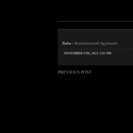
Balta –
Rendszerszintű Agybaszás
NOVEMBER 5TH, 2022 3:03 PM
PREVIOUS POST